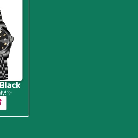
 Black
nly! ✨
ই