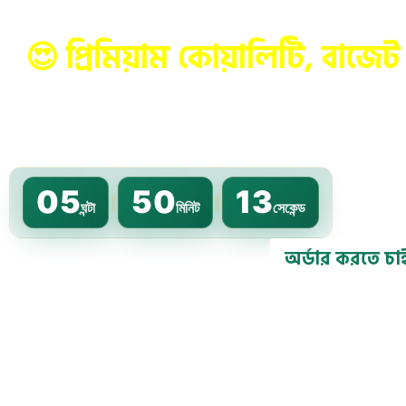
😍 প্রিমিয়াম কোয়ালিটি, বাজেট প
পাচ্ছেন মাত্র ১২৯৯
(স্টক শেষ হওয়ার আগেই অর্ডার
05
50
10
|
|
ঘন্টা
মিনিট
সেকেন্ড
অর্ডার করতে চা