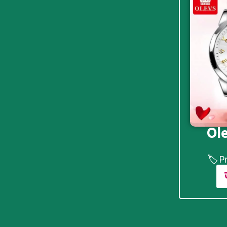
Ole
🏷️ P