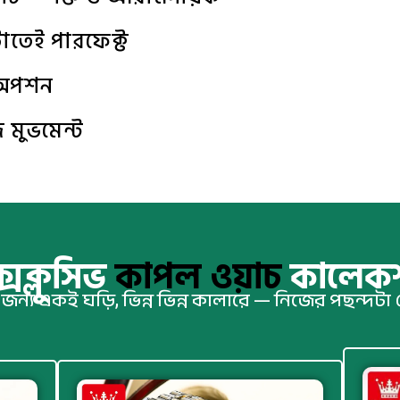
টোতেই পারফেক্ট
 অপশন
জ মুভমেন্ট
্সক্লুসিভ
কাপল ওয়াচ
কালেক
 জন্য একই ঘড়ি, ভিন্ন ভিন্ন কালারে — নিজের পছন্দটা 