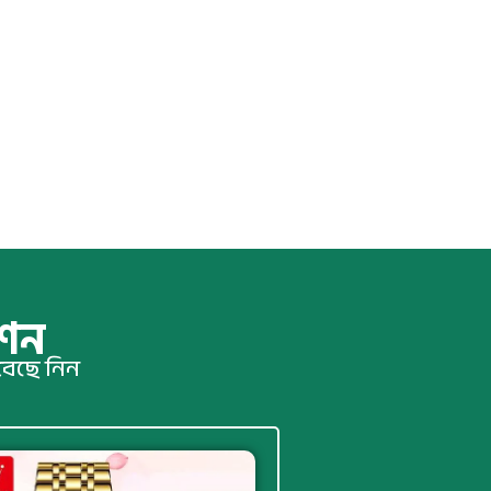
শন
বেছে নিন