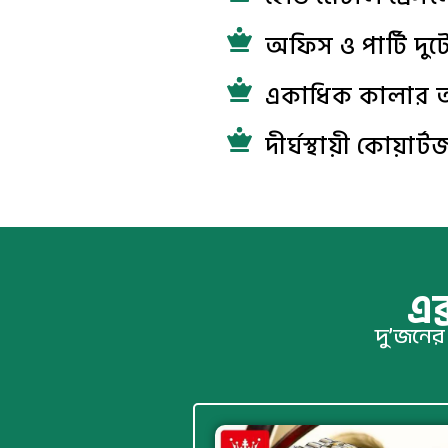
অফিস ও পার্টি দু
একাধিক কালার
দীর্ঘস্থায়ী কোয়ার্ট
এক
দু’জনের