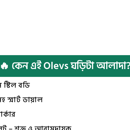
🔥 কেন এই Olevs ঘড়িটা আলাদা
স স্টিল বডি
হ স্মার্ট ডায়াল
ার্কার
সলেট – শক্ত ও আরামদায়ক