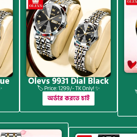
lue
Olevs 9931 Dial Black
 ✨
🏷️ Price: 1299/- TK Only! ✨

অর্ডার করতে চাই